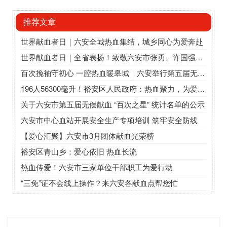
推荐文章
世界献血者日｜六安全城热血集结，城乡同心为爱奔赴
世界献血者日｜全省表扬！致敬六安市张勇、许国强、王宇、裕安区卫健委
百次挽袖守初心 一腔热血暖皋城｜六安举行第五届无偿献血“百次之星”座谈会
196人56300毫升！裕安区人民政府：热血聚力，为爱“挽袖”
关于六安市第五届无偿献血 “百次之星” 统计名单的公示
六安市中心血站开展安全生产专项培训 筑牢安全防线
【爱心汇聚】六安市3月团体献血光荣榜
裕安区青山乡：爱心依旧 热血长流
热血传爱！六安市三家单位干部职工为爱行动
“三免”证不会线上操作？来六安各献血点帮您忙