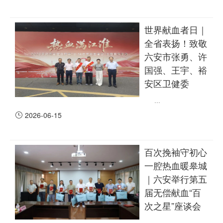
世界献血者日｜
全省表扬！致敬
六安市张勇、许
国强、王宇、裕
安区卫健委
...
2026-06-15
百次挽袖守初心
一腔热血暖皋城
｜六安举行第五
届无偿献血“百
次之星”座谈会
...