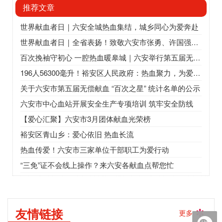
推荐文章
世界献血者日｜六安全城热血集结，城乡同心为爱奔赴
世界献血者日｜全省表扬！致敬六安市张勇、许国强、王宇、裕安区卫健委
百次挽袖守初心 一腔热血暖皋城｜六安举行第五届无偿献血“百次之星”座谈会
196人56300毫升！裕安区人民政府：热血聚力，为爱“挽袖”
关于六安市第五届无偿献血 “百次之星” 统计名单的公示
六安市中心血站开展安全生产专项培训 筑牢安全防线
【爱心汇聚】六安市3月团体献血光荣榜
裕安区青山乡：爱心依旧 热血长流
热血传爱！六安市三家单位干部职工为爱行动
“三免”证不会线上操作？来六安各献血点帮您忙
友情链接
更多