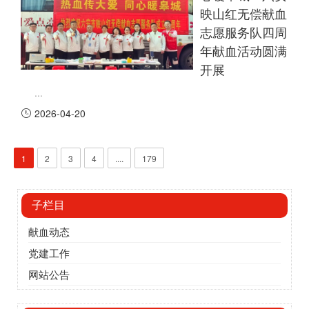
映山红无偿献血
志愿服务队四周
年献血活动圆满
开展
...
2026-04-20
1
2
3
4
....
179
子栏目
献血动态
党建工作
网站公告