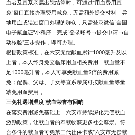
血者及直系亲属出院结算时，可通过“用血费用直
免”窗口直接办理费用减免，无需额外提交材料；异
地用血或错过窗口办理的群众，只需登录微信"全国
电子献血证"小程序，完成"登录账号→提交申请→自
动核验"三步操作，即可办理。
根据政策标准，在六安无偿献血累计1000毫升及以
上者，本人终身免交临床用血相关费用；献血量不
足1000毫升者，本人可享受献血量2倍的费用减
免；配偶、父母、子女等直系亲属可按献血量等量
减免用血费用 。
三免礼遇增温度 献血荣誉有回响
在落实费用减免基础上，六安市持续深化无偿献血
激励政策，让献血者的奉献收获更多社会尊崇。符
合条件的献血者可凭第三代社保卡或"六安市无偿献