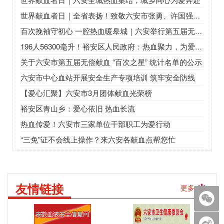
世界献血者日｜全省表扬！致敬六安市张勇、许国强、王宇、裕安区卫健委
百次挽袖守初心 一腔热血暖皋城｜六安举行第五届无偿献血“百次之星”座谈会
196人56300毫升！裕安区人民政府：热血聚力，为爱“挽袖”
关于六安市第五届无偿献血 “百次之星” 统计名单的公示
六安市中心血站开展安全生产专项培训 筑牢安全防线
【爱心汇聚】六安市3月团体献血光荣榜
裕安区青山乡：爱心依旧 热血长流
热血传爱！六安市三家单位干部职工为爱行动
“三免”证不会线上操作？来六安各献血点帮您忙
友情链接
更多