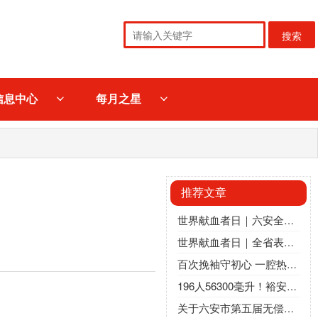
搜索
信息中心
每月之星
推荐文章
世界献血者日｜六安全城热血集结，城乡同心为爱奔赴
世界献血者日｜全省表扬！致敬六安市张勇、许国强、王宇、裕安区卫健委
百次挽袖守初心 一腔热血暖皋城｜六安举行第五届无偿献血“百次之星”座谈会
196人56300毫升！裕安区人民政府：热血聚力，为爱“挽袖”
关于六安市第五届无偿献血 “百次之星” 统计名单的公示