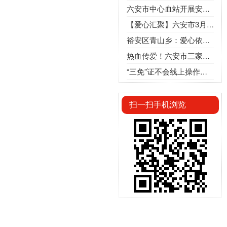
六安市中心血站开展安全生产专项培训 筑牢安全防线
【爱心汇聚】六安市3月团体献血光荣榜
裕安区青山乡：爱心依旧 热血长流
热血传爱！六安市三家单位干部职工为爱行动
“三免”证不会线上操作？来六安各献血点帮您忙
扫一扫手机浏览