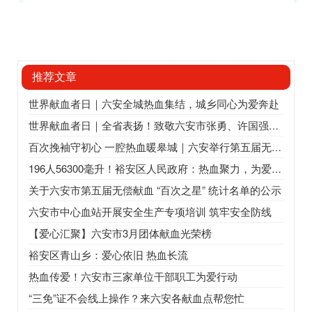
推荐文章
世界献血者日｜六安全城热血集结，城乡同心为爱奔赴
世界献血者日｜全省表扬！致敬六安市张勇、许国强、王宇、裕安区卫健委
百次挽袖守初心 一腔热血暖皋城｜六安举行第五届无偿献血“百次之星”座谈会
196人56300毫升！裕安区人民政府：热血聚力，为爱“挽袖”
关于六安市第五届无偿献血 “百次之星” 统计名单的公示
六安市中心血站开展安全生产专项培训 筑牢安全防线
【爱心汇聚】六安市3月团体献血光荣榜
裕安区青山乡：爱心依旧 热血长流
热血传爱！六安市三家单位干部职工为爱行动
“三免”证不会线上操作？来六安各献血点帮您忙